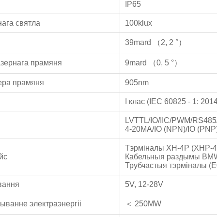
IP65
нага святла
100klux
39mard （2, 2 °）
азернага прамяня
9mard （0, 5 °）
ера прамяня
905nm
I клас (IEC 60825 - 1: 2014
LVTTL/IO/IIC/PWM/RS48
4-20MA/IO (NPN)/IO (PNP)
Тэрміналы XH-4P (XHP-4
йс
Кабельныя раздымы BM
Трубчастыя тэрміналы (E
вання
5V, 12-28V
ыванне электраэнергіі
＜ 250MW