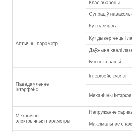
Клас абароны
Супраціў наваколь
Кут палявога
Кут дывергенцыі л
Аптычны параметр
Даўжыня хвалі лаз
Бяспека вачэй
Інтэрфейс сувязі
Паведамленне
інтэрфейс
Механічны інтэрфе
Напружанне харча
Механічны
электрычныя параметры
Максімальнае спаж