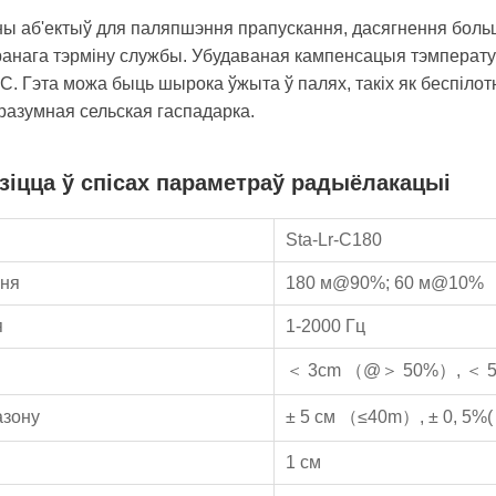
 аб'ектыў для паляпшэння прапускання, дасягнення больш
пашыранага тэрміну службы. Убудаваная кампенсацыя тэмпер
 С. Гэта можа быць шырока ўжыта ў палях, такіх як беспіло
 разумная сельская гаспадарка.
дзіцца ў спісах параметраў радыёлакацыі
Sta-Lr-C180
ня
180 м@90%; 60 м@10%
я
1-2000 Гц
＜ 3cm （@＞ 50%）, ＜ 5
азону
± 5 см （≤40m）, ± 0, 5%(
1 см