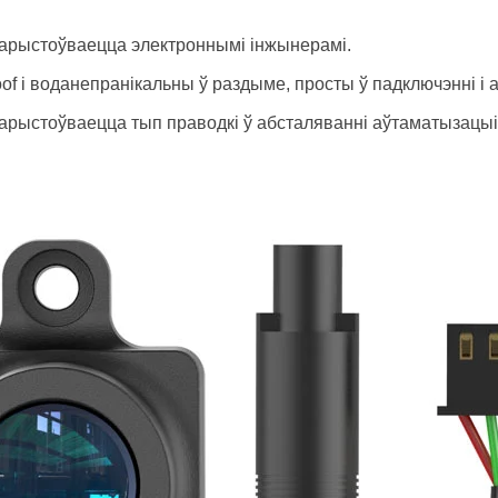
ыкарыстоўваецца электроннымі інжынерамі.
of і воданепранікальны ў раздыме, просты ў падключэнні і 
арыстоўваецца тып праводкі ў абсталяванні аўтаматызацыі