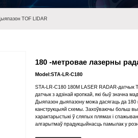
Дыяпазон TOF LIDAR
180 -метровае лазерны рад
Model:STA-LR-C180
STA-LR-C180 180M LASER RADAR-датчык TO
датчык з адзінай кропкай, які быў значна м
Дыяпазон дыяпазону можа дасягаць да 180 
канструкцыяй схемы. Захоўваючы больш выс
характарыстыкі ў сляпых плямах і спажыванн
алгарытмаў прадукцыйнасць памылак у роз