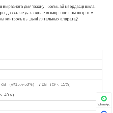
 выразнага дыяпазону і большай цвёрдасці шкла,
атуры дазваляе дакладнае вымярэнне пры шырокім
тны кантроль вышыні лятальных апаратаў,
 см （@15%-50%）, 7 см （@＜ 15%）
＞ 40 м)
WhatsApp