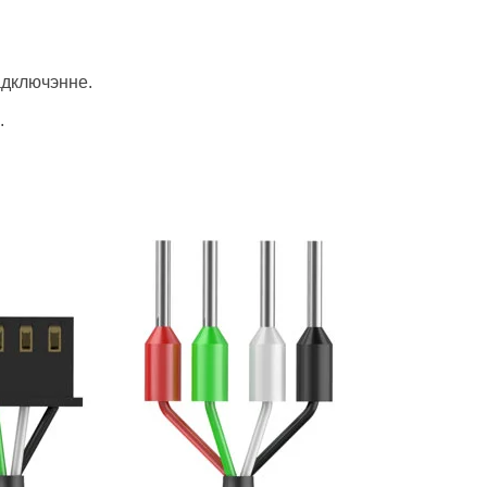
адключэнне.
.