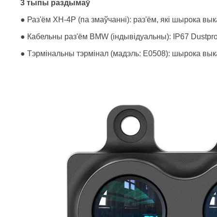
3 тыпы раздымаў
● Раз'ём XH-4P (па змаўчанні): раз'ём, які шырока в
● Кабельны раз'ём BMW (індывідуальны): IP67 Dustpro
● Тэрмінальны тэрмінал (мадэль: E0508): шырока вык