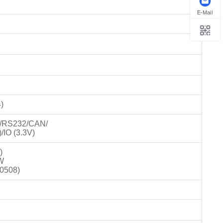
E-Mail
)
5/RS232/CAN/
/IO (3.3V)
)
W
0508)