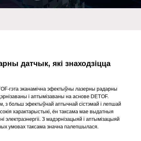
арны датчык, які знаходзіцца
F-гэта эканамічна эфектыўны лазерны радарны
адэрнізаваны і аптымізаваны на аснове DETOF.
м, з больш эфектыўнай аптычнай сістэмай і лепшай
окія характарыстыкі, ён таксама мае выдатныя
і электраэнергіі. З мадэрнізацыяй і аптымізацыяй
ных умовах таксама значна палепшылася.