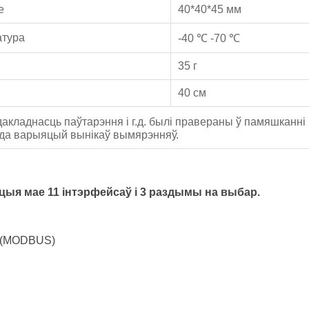
е
40*40*45 мм
атура
-40 ℃ -70 ℃
35 г
40 см
акладнасць паўтарэння і г.д. былі правераны ў памяшканн
 да варыяцый вынікаў вымярэнняў.
ыя мае 11 інтэрфейсаў і 3 раздымы на выбар.
5 (MODBUS)