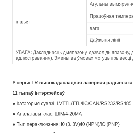
Агульны вымярэнн
Працоўная тэмпер
іншыя
вага
Даўжыня лініі
УВАГА: Дакладнасць дыяпазону, дазвол дыяпазону, д
адлюстравання). Змены ва ўмовах могуць прывесці
У серыі LR высокадакладная лазерная радыёлакац
11 тыпаў інтэрфейсаў
● Катэгорыя сувязі: LVTTL/TTL/IIC/CAN/RS232/RS48
● Аналагавы клас: ШІМ/4-20MA
● Тып пераключэння: I0 (3. 3V)/i0 (NPN)/IO (PNP)