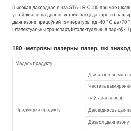
Высокая дакладная лінза STA-LR-C180 прымае шкляны
устойлівасці да драпін, устойлівасці да карозіі і 
дыяпазоне працоўнай тэмпературы ад -40 ° С да+70 °
інтэлектуальны транспарт, інтэлектуальныя паркоўкі і
180 -метровы лазерны лазер, які знахо
Мадэль прадукту
Дыяпазон вымярэн
Частата вымярэнн
паўтаральнасць
Прадукцыя прадукту
Дакладнасць дыяп
Дазвол дыяпазону