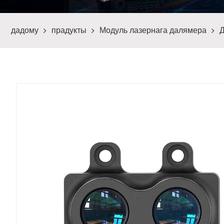
дадому
прадукты
Модуль лазернага далямера