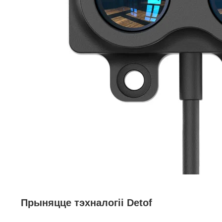
Прыняцце тэхналогіі Detof