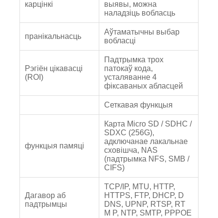
карцінкі
выявы, можна
наладзіць вобласць
Аўтаматычны выбар
пранікальнасць
вобласці
Падтрымка трох
Рэгіён цікавасці
патокаў кода,
(ROI)
усталяванне 4
фіксаваных абласцей
Сеткавая функцыя
Карта Micro SD / SDHC /
SDXC (256G),
адключанае лакальнае
функцыя памяці
сховішча, NAS
(падтрымка NFS, SMB /
CIFS)
TCP/IP, MTU, HTTP,
Дагавор аб
HTTPS, FTP, DHCP, D
падтрымцы
DNS, UPNP, RTSP, RT
M P, NTP, SMTP, PPPOE