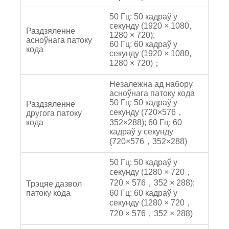
50 Гц: 50 кадраў у
секунду (1920 × 1080,
Раздзяленне
1280 × 720);
асноўнага патоку
60 Гц: 60 кадраў у
кода
секунду (1920 × 1080,
1280 × 720)；
Незалежна ад набору
асноўнага патоку кода
50 Гц: 50 кадраў у
Раздзяленне
секунду (720×576，
другога патоку
кода
352×288); 60 Гц: 60
кадраў у секунду
(720×576，352×288)
50 Гц: 50 кадраў у
секунду (1280 × 720，
720 × 576，352 × 288);
Трэцяе дазвол
патоку кода
60 Гц: 60 кадраў у
секунду (1280 × 720，
720 × 576，352 × 288)