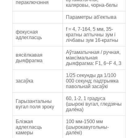
пераключэння
каляровы, чорна-белы
Параметры аб'ектыва
f = 4, 7-164, 5 мм, 35-
фокусная
кратны аптычны зум і
адлегласць
лічбавы зум 16-кратны
Аўтаматычная / ручная,
вясёлкавая
максімальная
дыяфрагма
дыяфрагма: F1, 6~F 4, 3
1/25 секунды да 1/100
засаўка
000 секунд; падтрымка
павольнай засаўкі
60, 1-2, 1 градуса
Гарызантальны
(шырокі вугал, гледзячы
вугал поля зроку
далёка)
Блізкая
100 мм-1500 мм
адлегласць
(шырокавугольны-
камеры
далёкі)