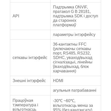
Падтрымка ONVIF,
пратакол G B 28181,
API
падтрымка SDK і доступ
да старонніх
платформаў
параметры інтэрфейсу
36-кантактны FFC
(уключаючы сеткавы
порт, RS485, RS232,
сеткавы інтэрфейс
SDHC, уваход/выхад
сігналізацыі, лінейны
ўваход/выхад, блок
харчавання)
Знешні інтэрфейс
HDMI
агульныя патрабаванні
Працоўная
-30℃ ~60℃,
тэмпература і
вільготнасць менш за
вільготнасць
95% (без кандэнсату)