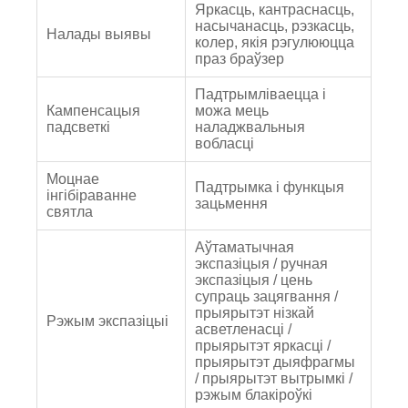
Яркасць, кантраснасць,
насычанасць, рэзкасць,
Налады выявы
колер, якія рэгулююцца
праз браўзер
Падтрымліваецца і
Кампенсацыя
можа мець
падсветкі
наладжвальныя
вобласці
Моцнае
Падтрымка і функцыя
інгібіраванне
зацьмення
святла
Аўтаматычная
экспазіцыя / ручная
экспазіцыя / цень
супраць зацягвання /
прыярытэт нізкай
Рэжым экспазіцыі
асветленасці /
прыярытэт яркасці /
прыярытэт дыяфрагмы
/ прыярытэт вытрымкі /
рэжым блакіроўкі