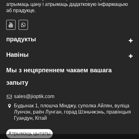
атрымаць цану і атрымаць дадатковую інфармацыю
аб прадукце.
прадукты
Навіны
Мы з нецярпеннем чакаем вашага
запыту
sales@jioptik.com
Будынак 1, плошча Мінджу, суполка Айлян, вуліца
Лунчэн, раён Лунган, горад Шэньчжэнь, правінцыя
Гуандун, Кітай
Атрымаць цытаты