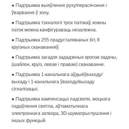
● Падтрымка выяўлення руху/перасячэння і
ўварвання ў зону.
● Падтрымка тэхналогіі трох патокаў, кожны
паток можна канфігураваць незалежна.
● Падтрымка 255 прадусталяваных біт, 8
круізных сканаванняў.
● Падтрымка загадзя зададзеных кропак задачы,
(шаблон, круіз, левае і правае) сканаванне.
● Падтрымка 1-канальнага аўдыёўваходу/
выхаду і 1-канальнага ўваходу/выхаду
сігналізацыі.
● Падтрымка кампенсацыі падсветкі, моцнага
падаўлення святла, аўтаматычнага
электроннага затвора, 3D-шумапрыглушэння і
іншых функцый.