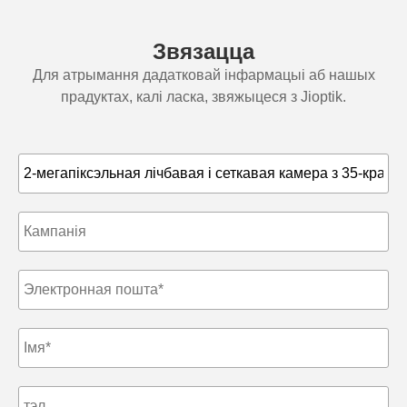
Звязацца
Для атрымання дадатковай інфармацыі аб нашых
прадуктах, калі ласка, звяжыцеся з Jioptik.