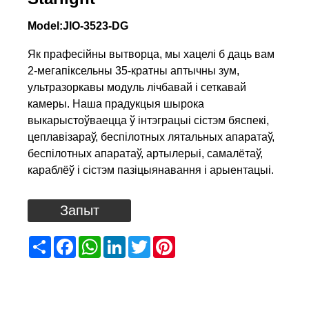
Model:JIO-3523-DG
Як прафесійны вытворца, мы хацелі б даць вам
2-мегапіксельны 35-кратны аптычны зум,
ультразоркавы модуль лічбавай і сеткавай
камеры. Наша прадукцыя шырока
выкарыстоўваецца ў інтэграцыі сістэм бяспекі,
цеплавізараў, беспілотных лятальных апаратаў,
беспілотных апаратаў, артылерыі, самалётаў,
караблёў і сістэм пазіцыянавання і арыентацыі.
Запыт
Share
Facebook
WhatsApp
LinkedIn
Twitter
Pinterest