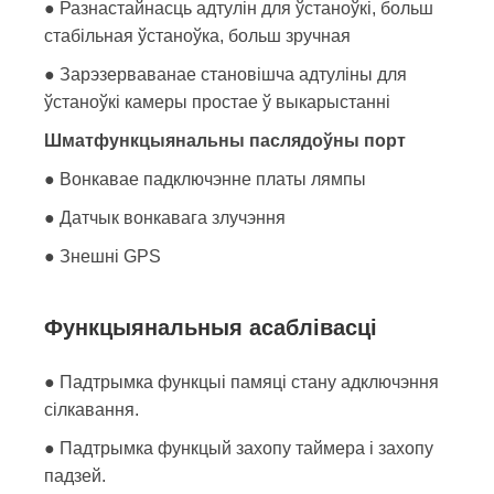
● Разнастайнасць адтулін для ўстаноўкі, больш
стабільная ўстаноўка, больш зручная
● Зарэзерваванае становішча адтуліны для
ўстаноўкі камеры простае ў выкарыстанні
Шматфункцыянальны паслядоўны порт
● Вонкавае падключэнне платы лямпы
● Датчык вонкавага злучэння
● Знешні GPS
Функцыянальныя асаблівасці
● Падтрымка функцыі памяці стану адключэння
сілкавання.
● Падтрымка функцый захопу таймера і захопу
падзей.