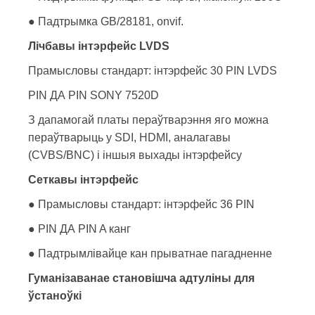
● Падтрымка GB/28181, onvif.
Лічбавы інтэрфейс LVDS
Прамысловы стандарт: інтэрфейс 30 PIN LVDS
PIN ДА PIN SONY 7520D
З дапамогай платы пераўтварэння яго можна
пераўтварыць у SDI, HDMI, аналагавы
(CVBS/BNC) і іншыя выхады інтэрфейсу
Сеткавы інтэрфейс
● Прамысловы стандарт: інтэрфейс 36 PIN
● PIN ДА PIN A канг
● Падтрымлівайце кан прыватнае пагадненне
Гуманізаванае становішча адтуліны для
ўстаноўкі