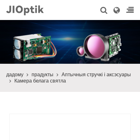
дадому
прадукты
Аптычныя стручкі і аксэсуары
Камера белага святла