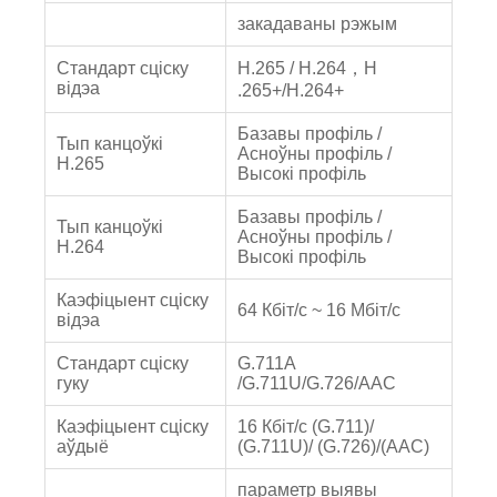
закадаваны рэжым
Стандарт сціску
H.265 / H.264，H
відэа
.265+/H.264+
Базавы профіль /
Тып канцоўкі
Асноўны профіль /
H.265
Высокі профіль
Базавы профіль /
Тып канцоўкі
Асноўны профіль /
H.264
Высокі профіль
Каэфіцыент сціску
64 Кбіт/с ~ 16 Мбіт/с
відэа
Стандарт сціску
G.711A
гуку
/G.711U/G.726/AAC
Каэфіцыент сціску
16 Кбіт/с (G.711)/
аўдыё
(G.711U)/ (G.726)/(AAC)
параметр выявы