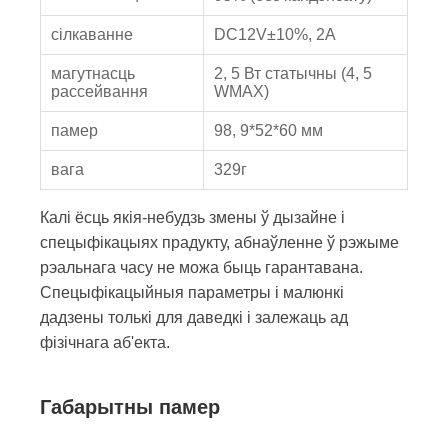
сілкаванне
DC12V±10%, 2A
магутнасць
2, 5 Вт статычны (4, 5
рассейвання
WMAX)
памер
98, 9*52*60 мм
вага
329г
Калі ёсць якія-небудзь змены ў дызайне і
спецыфікацыях прадукту, абнаўленне ў рэжыме
рэальнага часу не можа быць гарантавана.
Спецыфікацыйныя параметры і малюнкі
дадзены толькі для даведкі і залежаць ад
фізічнага аб'екта.
Габарытны памер