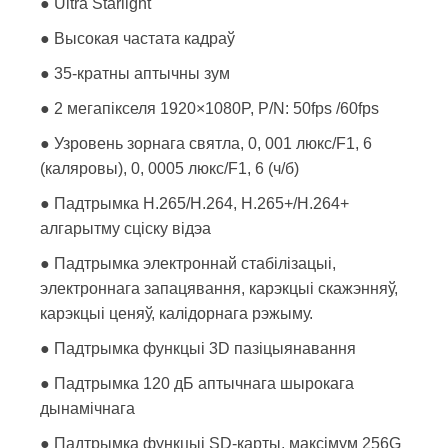
● Ultra Starlight
● Высокая частата кадраў
● 35-кратны аптычны зум
● 2 мегапікселя 1920×1080P, P/N: 50fps /60fps
● Узровень зорнага святла, 0, 001 люкс/F1, 6
(каляровы), 0, 0005 люкс/F1, 6 (ч/б)
● Падтрымка H.265/H.264, H.265+/H.264+
алгарытму сціску відэа
● Падтрымка электроннай стабілізацыі,
электроннага запацявання, карэкцыі скажэнняў,
карэкцыі ценяў, калідорнага рэжыму.
● Падтрымка функцыі 3D пазіцыянавання
● Падтрымка 120 дБ аптычнага шырокага
дынамічнага
● Падтрымка функцыі SD-карты, максімум 256G