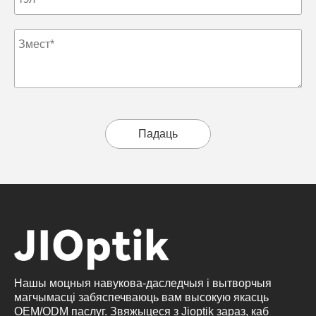
Падаць
Нашы моцныя навукова-даследчыя і вытворчыя
магчымасці забяспечваюць вам высокую якасць
OEM/ODM паслуг. Звяжыцеся з Jioptik зараз, каб