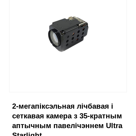
2-мегапіксэльная лічбавая і
сеткавая камера з 35-кратным
аптычным павелічэннем Ultra
Starlight