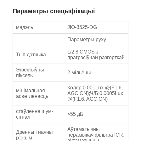
Параметры спецыфікацыі
мадэль
JIO-3525-DG
Параметры руху
1/2.8 CMOS з
Тып датчыка
прагрэсіўнай разгорткай
Эфектыўны
2 мільёны
піксель
Колер:0.001Lux @(F1.6,
мінімальная
AGC ON);Ч/Б:0.0005Lux
асветленасць
@(F1.6, AGC ON)
стаўленне шум-
>55 дБ
сігнал
Аўтаматычны
Дзённы і начны
перамыкач фільтра ICR,
рэжым
аўтаматычны,