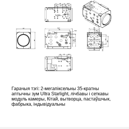
Гарачыя тэгі: 2-мегапіксельны 35-кратны
аптычны зум Ultra Starlight, лічбавы і сеткавы
модуль камеры, Кітай, вытворца, пастаўшчык,
фабрыка, індывідуальны