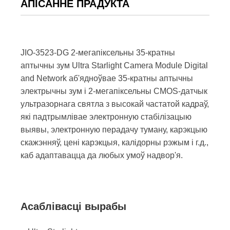
АПІСАННЕ ПРАДУКТА
JIO-3523-DG 2-мегапіксельны 35-кратны
аптычны зум Ultra Starlight Camera Module Digital
and Network аб'ядноўвае 35-кратны аптычны
электрычны зум і 2-мегапіксельны CMOS-датчык
ультразорнага святла з высокай частатой кадраў,
які падтрымлівае электронную стабілізацыю
выявы, электронную перадачу туману, карэкцыю
скажэнняў, цені карэкцыя, калідорны рэжым і г.д.,
каб адаптавацца да любых умоў надвор'я.
Асаблівасці вырабы