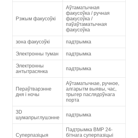
Аўтаматычная
факусоўка / ручная
Рэжым факусоўкі
факусоўка /
паўаўтаматычная
факусоўка
зона факусоўкі
падтрымка
Электронны туман
падтрымка
Электронны
падтрымка
антытрасянка
Аўтаматычнае, ручное,
Пераўтварэнне
алгарытм выявы, час,
дня і ночы
трыгер паслядоўнага
порта
3D
падтрымка
шумапрыглушэнне
Падтрымка BMP 24-
Суперпазіцыя
бітнага суперпазіцыі