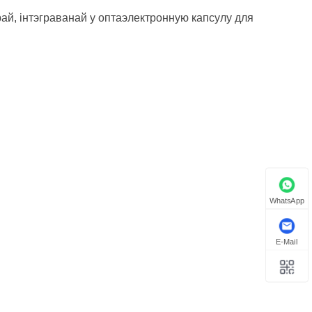
й, інтэграванай у оптаэлектронную капсулу для
WhatsApp
E-Mail