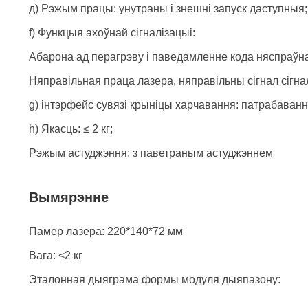
д) Рэжым працы: унутраны і знешні запуск даступныя;
f) Функцыя ахоўнай сігналізацыі:
Абарона ад перагрэву і паведамленне кода няспраўна
Няправільная праца лазера, няправільны сігнал сігн
g) інтэрфейс сувязі крыніцы харчавання: патрабаванн
h) Якасць: ≤ 2 кг;
Рэжым астуджэння: з паветраным астуджэннем
Вымярэнне
Памер лазера: 220*140*72 мм
Вага: <2 кг
Эталонная дыяграма формы модуля дыяпазону: