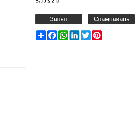
Вага ≤ 2 кг
Запыт
Спампаваць
Share
Facebook
WhatsApp
LinkedIn
Twitter
Pinterest