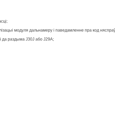
сці;
алізацыі модуля дальнамеру і паведамленне пра код няспраў
і да раздыма J30J або J29A;