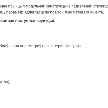
ае прынцып модульнай канструкцыі з падзеленай структура
ць параметр адлегласці па прамой лініі мэтавага аб'екта.
ыконвае наступныя функцыі:
бнаўлення параметраў праз інтэрфейс сувязі.
ятла);