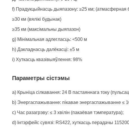
f) Прадукцыйнасць дыяпазону: ≥25 км; (атмасферная б
≥30 км (вялікі будынак)
≥35 км (максімальны дыяпазон)
g) Мінімальная адлегласць: <500 м
h) Дакладнасць далёкасці: ±5 м
i) Хуткасць квазівыяўлення: 98%
Параметры сістэмы
a) Крыніца сілкавання: 24 В пастаяннага току (пульс
b) Энергаспажыванне: пікавае энергаспажыванне ≤ 1
c) Час разагрэву: ≤ 3 хвілін (пакаёвая тэмпература);
d) Інтэрфейс сувязі: RS422, хуткасць перадачы 115200 