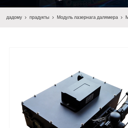
дадому
прадукты
Модуль лазернага далямера
М