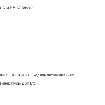
, 3 м NATO Target)
авання GJB181A не шкодзіць патрабаванням);
эмпературы ≤ 50 Вт;