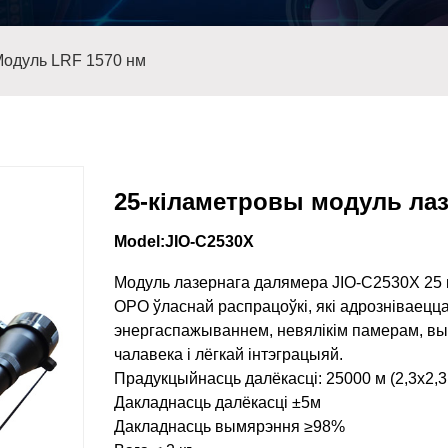
одуль LRF 1570 нм
25-кіламетровы модуль ла
Model:JIO-C2530X
Модуль лазернага далямера JIO-C2530X 25 
OPO ўласнай распрацоўкі, які адрозніваецца
энергаспажываннем, невялікім памерам, вы
чалавека і лёгкай інтэграцыяй.
Прадукцыйнасць далёкасці: 25000 м (2,3x2,3 
Дакладнасць далёкасці ±5м
Дакладнасць вымярэння ≥98%