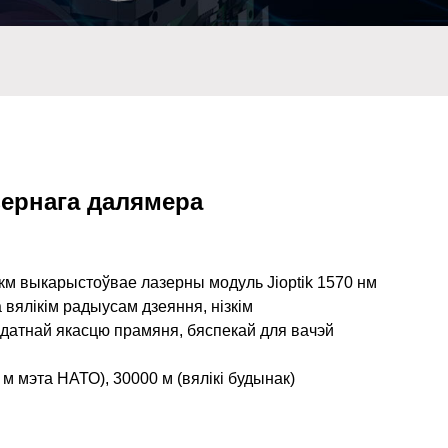
зернага далямера
км выкарыстоўвае лазерны модуль Jioptik 1570 нм
 вялікім радыусам дзеяння, нізкім
датнай якасцю прамяня, бяспекай для вачэй
м мэта НАТО), 30000 м (вялікі будынак)