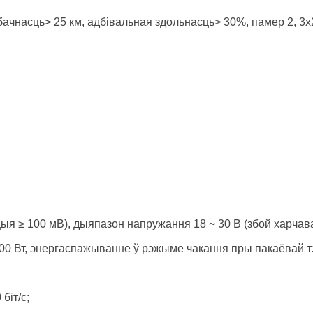
ачнасць> 25 км, адбівальная здольнасць> 30%, памер 2, 3x2
ацыя ≥ 100 мВ), дыяпазон напружання 18 ~ 30 В (збой харч
00 Вт, энергаспажыванне ў рэжыме чакання пры пакаёвай т
біт/с;