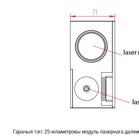
Гарачыя тэгі: 25-кіламетровы модуль лазернага далям