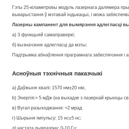
Гэты 25-кіламетровы модуль лазернага далямера прым
выкарыстання ў мэтавай індыкацыі, і можа забяспечва
Лазерны кампанент для вымярэння адлегласці в
а) З функцыяй самаправеркі;
б) вызначэнне адлегласці да мэты;
Падтрымка абнаўлення праграмнага забеспячэння і а
Асноўныя тэхнічныя паказчыкі
а) Даўжыня хвалі: 1570 нм±20 нм;.
b) Энергія:> 5 мДж (на выхадзе з лазернай крыніцы св
в) Вугал разыходжання: <2 мрад
г) Шырыня імпульсу: 15 нс±5 нс;
д) частата дыяпазону: 0-10 Гц;