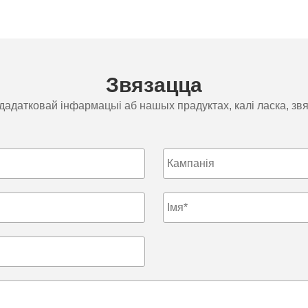
Звязацца
адатковай інфармацыі аб нашых прадуктах, калі ласка, звяж